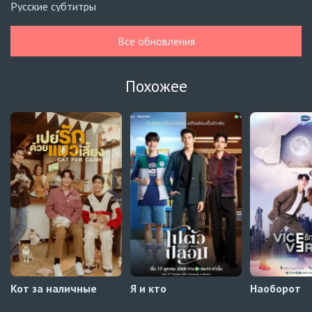
Русские субтитры
Навечно влюблённые
7 серия
Все обновления
Автосабы (украинский)
Зантис, скучаю по тебе
8 серия
Похожее
Превью
Зантис, скучаю по тебе
7 серия
Автосабы русские / украинские
Край горизонта
7 серия
Украинские субтитры
Кот за наличные
Я и кто
Наоборот