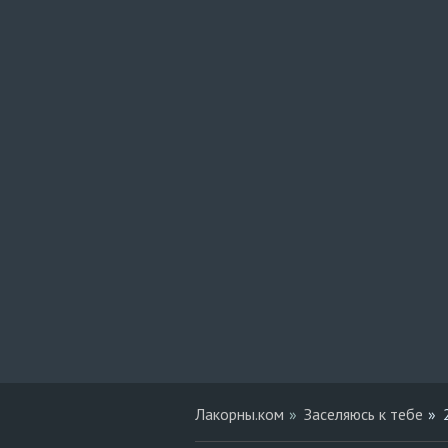
Лакорны.ком
Заселяюсь к тебе