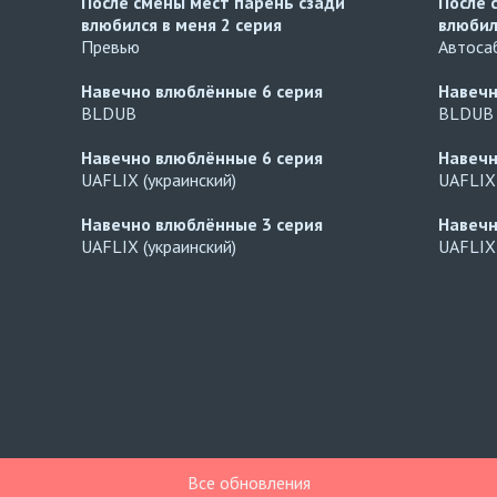
После смены мест парень сзади
После 
влюбился в меня
2 серия
влюбил
Превью
Автосаб
Навечно влюблённые
6 серия
Навеч
BLDUB
BLDUB
Навечно влюблённые
6 серия
Навеч
UAFLIX (украинский)
UAFLIX 
Навечно влюблённые
3 серия
Навеч
UAFLIX (украинский)
UAFLIX 
Все обновления