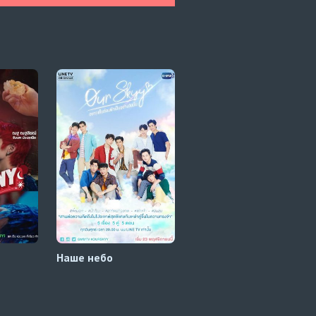
Наше небо
Мой дублёр