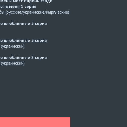
смены мест парень сзади
ся в меня
1 серия
ы (русские/украинские/кыргызские)
но влюблённые
5 серия
но влюблённые
5 серия
(украинский)
но влюблённые
2 серия
(украинский)