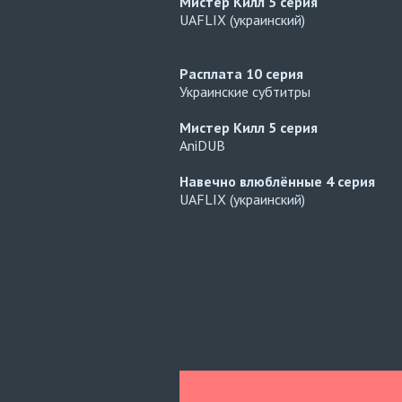
Мистер Килл
5 серия
UAFLIX (украинский)
Расплата
10 серия
Украинские субтитры
Мистер Килл
5 серия
AniDUB
Навечно влюблённые
4 серия
UAFLIX (украинский)