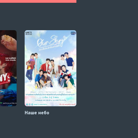
Наше небо
Мой дублёр