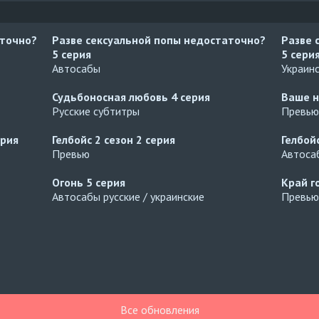
аточно?
Разве сексуальной попы недостаточно?
Разве 
5 серия
5 сери
Автосабы
Украин
Судьбоносная любовь
4 серия
Ваше н
Русские субтитры
Превью
ерия
Гелбойс 2 сезон
2 серия
Гелбой
Превью
Автосаб
Огонь
5 серия
Край г
Автосабы русские / украинские
Превью
Все обновления