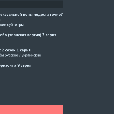
сексуальной попы недостаточно?
я
ские субтитры
ебо (японская версия)
3 серия
с 2 сезон
1 серия
ы русские / украинские
оризонта
9 серия