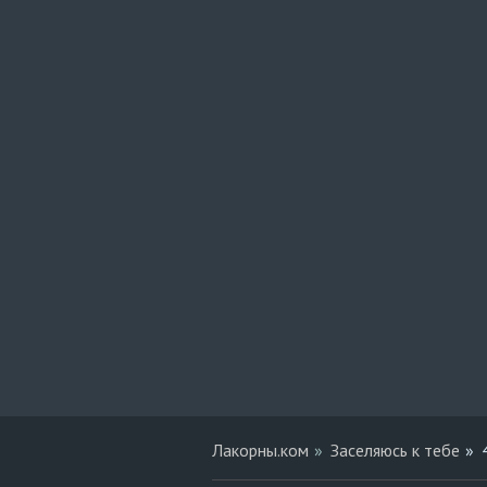
Лакорны.ком
Заселяюсь к тебе