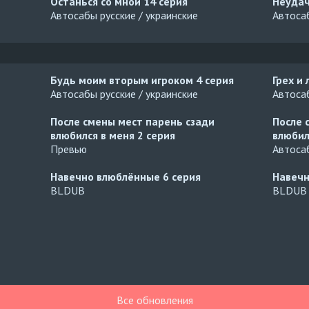
Останься со мной
14 серия
Неуда
Автосабы русские / украинские
Автосаб
Будь моим вторым игроком
4 серия
Грех и
Автосабы русские / украинские
Автосаб
После смены мест парень сзади
После 
влюбился в меня
2 серия
влюбил
Превью
Автосаб
Навечно влюблённые
6 серия
Навеч
BLDUB
BLDUB
Все обновления