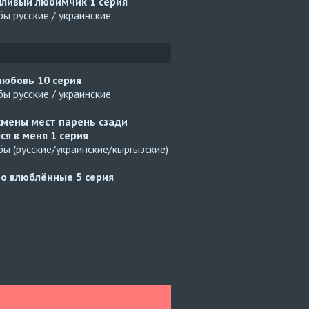
чливый любимчик
1 серия
ы русские / украинские
 любовь
10 серия
ы русские / украинские
смены мест парень сзади
ся в меня
1 серия
ы (русские/украинские/кыргызские)
но влюблённые
5 серия