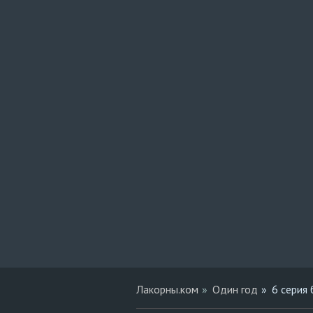
Лакорны.ком
Один год
6 серия