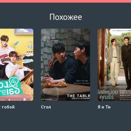
Похожее
с тобой
Стол
Я и Ти