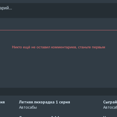
рия
Летняя лихорадка
1 серия
Сыгра
Автосабы
Автосаб