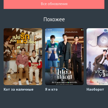
UAFLIX (украинский)
Все обновления
Навечно влюблённые
5 серия
UAFLIX (украинский)
Похожее
Навечно влюблённые
4 серия
UAFLIX (украинский)
Навечно влюблённые
3 серия
UAFLIX (украинский)
Навечно влюблённые
2 серия
UAFLIX (украинский)
Кот за наличные
Я и кто
Наоборот