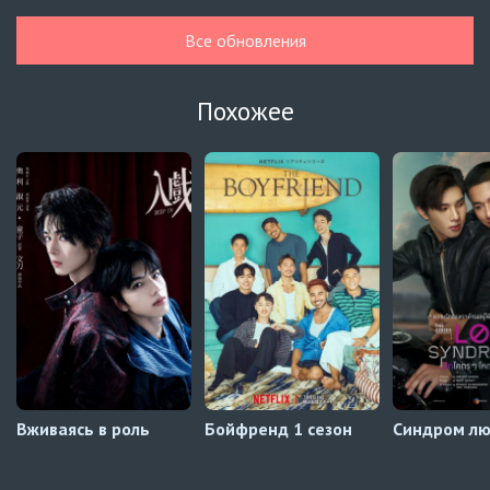
Гелбойс 2 сезон
1 серия
Все обновления
Автосабы русские / украинские
Огонь
6 серия
Похожее
Превью
Огонь
5 серия
Автосабы русские / украинские
Край горизонта
9 серия
Превью
Край горизонта
8 серия
Автосабы русские / украинские
Вживаясь в роль
Бойфренд 1 сезон
Синдром л