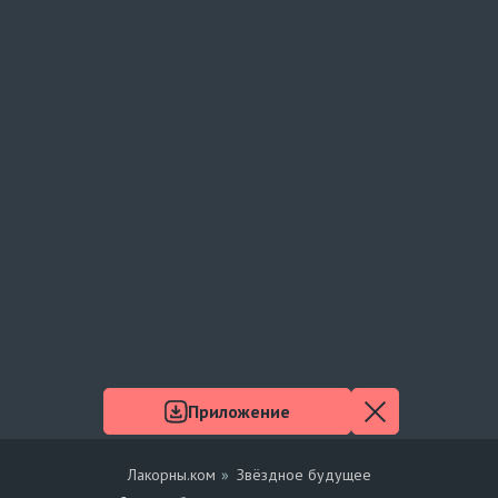
Приложение
Лакорны.ком
Звёздное будущее