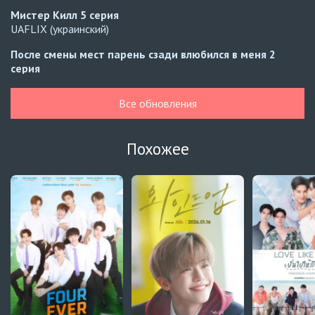
Мистер Килл
5 серия
UAFLIX (украинский)
После смены мест парень сзади влюбился в меня
2
серия
Превью
Все обновления
После смены мест парень сзади влюбился в меня
1
серия
Автосабы (русские/украинские/кыргызские)
Похожее
Расплата
10 серия
Украинские субтитры
Навечно влюблённые
6 серия
BLDUB
Навечно влюблённые
5 серия
BLDUB
Мистер Килл
5 серия
AniDUB