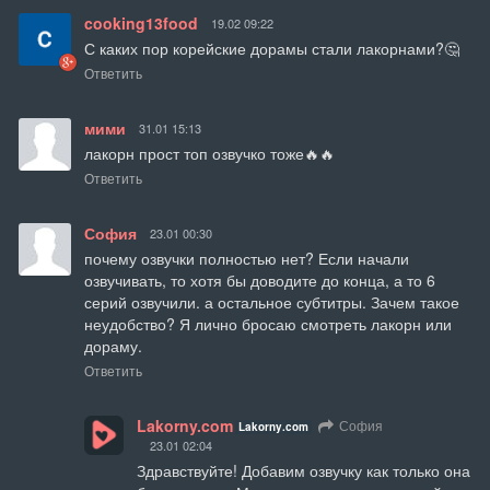
cooking13food
19.02 09:22
С каких пор корейские дорамы стали лакорнами?🤔
Ответить
мими
31.01 15:13
лакорн прост топ озвучко тоже🔥🔥
Ответить
София
23.01 00:30
почему озвучки полностью нет? Если начали 
озвучивать, то хотя бы доводите до конца, а то 6 
серий озвучили. а остальное субтитры. Зачем такое 
неудобство? Я лично бросаю смотреть лакорн или 
дораму.
Ответить
Lakorny.com
София
Lakorny.com
23.01 02:04
Здравствуйте! Добавим озвучку как только она 