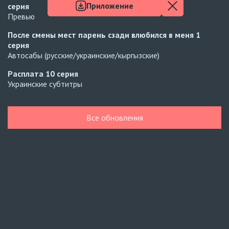
Приложение
серия
Превью
После смены мест парень сзади влюбился в меня
1
серия
Автосабы (русские/украинские/кыргызские)
Расплата
10 серия
Украинские субтитры
Навечно влюблённые
6 серия
BLDUB
Все обновления
Навечно влюблённые
5 серия
BLDUB
Похожее
Мистер Килл
5 серия
AniDUB
Навечно влюблённые
6 серия
UAFLIX (украинский)
Навечно влюблённые
5 серия
UAFLIX (украинский)