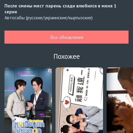
После смены мест парень сзади влюбился в меня
1
серия
Автосабы (русские/украинские/кыргызские)
Расплата
10 серия
Украинские субтитры
Все обновления
Навечно влюблённые
6 серия
BLDUB
Похожее
Навечно влюблённые
5 серия
BLDUB
Мистер Килл
5 серия
AniDUB
Навечно влюблённые
6 серия
UAFLIX (украинский)
Навечно влюблённые
5 серия
UAFLIX (украинский)