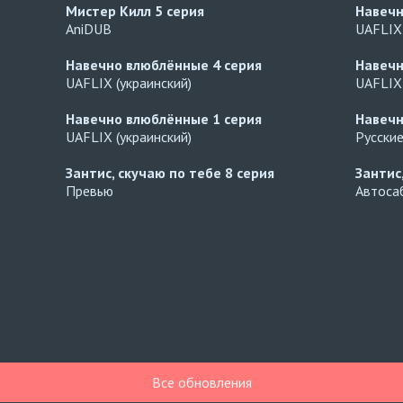
Мистер Килл
5 серия
Навеч
AniDUB
UAFLIX 
Навечно влюблённые
4 серия
Навеч
UAFLIX (украинский)
UAFLIX 
Навечно влюблённые
1 серия
Навеч
UAFLIX (украинский)
Русски
Зантис, скучаю по тебе
8 серия
Зантис
Превью
Автосаб
Все обновления