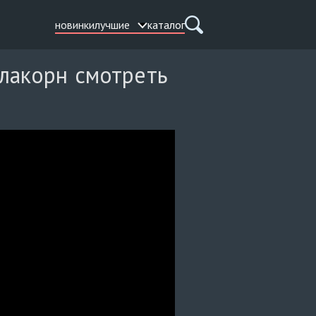
новинки
лучшие
каталог
 лакорн смотреть