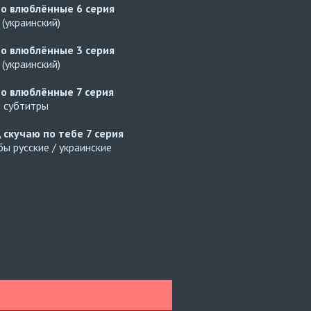
но влюблённые
6 серия
(украинский)
но влюблённые
3 серия
(украинский)
но влюблённые
7 серия
е субтитры
, скучаю по тебе
7 серия
ы русские / украинские