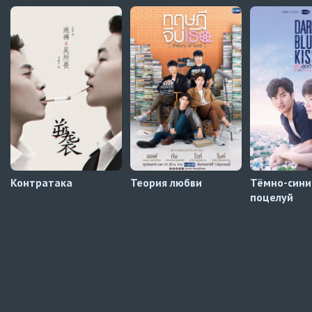
Кризис влюблённости в классе
4 серия
Превью
Кризис влюблённости в классе
3 серия
Автосабы русские / украинские
Давай немного подождём, Харутора-кун
1 серия
Превью
Контратака
Теория любви
Тёмно-сини
поцелуй