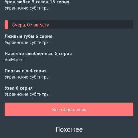
Урок любви 3 сезон
13 серия
Украинские субтитры
Вчера, 07 августа
Лживые губы
6 серия
Украинские субтитры
Навечно влюблённые
8 серия
AniMaunt
Персик и я
4 серия
Украинские субтитры
Узел
6 серия
Украинские субтитры
Узел
5 серия
Все обновления
Украинские субтитры
Зантис, скучаю по тебе
8 серия
Похожее
Автосабы русские / украинские