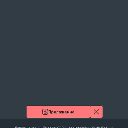
Приложение
Лакорны.ком
Яндэрэ CEO и его пленённый любовник