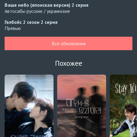
Ваше небо (японская версия)
2 серия
Автосабы русские / украинские
Гелбойс 2 сезон
2 серия
Превью
Гелбойс 2 сезон
1 серия
Все обновления
Автосабы русские / украинские
Огонь
6 серия
Похожее
Превью
Огонь
5 серия
Автосабы русские / украинские
Край горизонта
9 серия
Превью
Край горизонта
8 серия
Автосабы русские / украинские