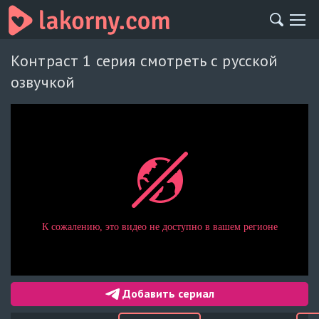
Контраст 1 серия смотреть с русской
озвучкой
Добавить сериал