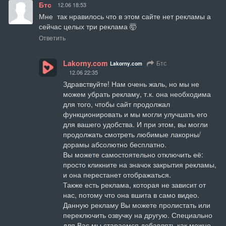
Бтс
12.06 18:53
Мне  так нравилось что в этом сайте нет рекламы а 
сейчас целых три реклама 🤯
Ответить
Lakorny.com
Бтс
Lakorny.com
12.06 22:35
Здравствуйте! Нам очень жаль, но мы не 
можем убрать рекламу, т.к. она необходима 
для того, чтобы сайт продолжал 
функционировать и мы могли улучшать его 
для вашего удобства. И при этом, вы могли 
продолжать смотреть любимые лакорны/
дорамы абсолютно бесплатно.

Вы можете самостоятельно отключить её: 
просто кликните на значок закрытия рекламы, 
и она перестанет отображаться.

Также есть реклама, которая не зависит от 
нас, потому что она вшита в само видео. 
Данную рекламу Вы можете пролистать или 
переключить озвучку на другую. Специально 
для Вас мы стараемся добавлять как можно 