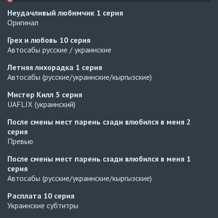
Неудачливый любимчик
1 серия
Оригинал
Грех и любовь
10 серия
Автосабы русские / украинские
Летняя лихорадка
1 серия
Автосабы (русские/украинские/кыргызские)
Мистер Килл
5 серия
UAFLIX (украинский)
После смены мест парень сзади влюбился в меня
2
серия
Превью
После смены мест парень сзади влюбился в меня
1
серия
Автосабы (русские/украинские/кыргызские)
Расплата
10 серия
Украинские субтитры