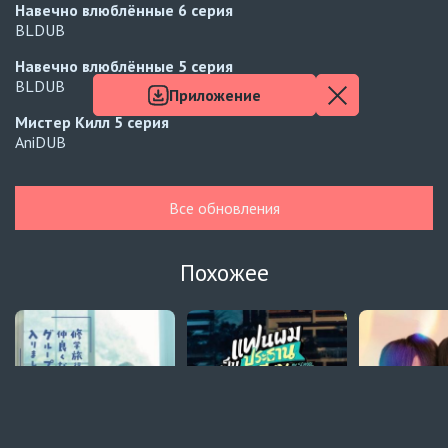
Навечно влюблённые
6 серия
BLDUB
Навечно влюблённые
5 серия
BLDUB
Приложение
Мистер Килл
5 серия
AniDUB
Навечно влюблённые
6 серия
UAFLIX (украинский)
Все обновления
Навечно влюблённые
5 серия
UAFLIX (украинский)
Похожее
Навечно влюблённые
4 серия
UAFLIX (украинский)
Навечно влюблённые
3 серия
UAFLIX (украинский)
Навечно влюблённые
2 серия
UAFLIX (украинский)