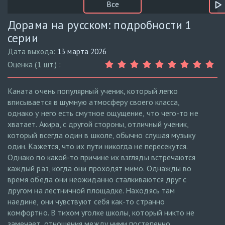
Все
Дорама на русском: подробности 1
серии
Дата выхода:
13 марта 2026
Оценка (1 шт.) :
Каната очень популярный ученик, который легко
вписывается в шумную атмосферу своего класса,
однако у него есть смутное ощущение, что чего-то не
хватает. Акира, с другой стороны, отличный ученик,
который всегда один в школе, обычно слушая музыку
один. Кажется, что их пути никогда не пересекутся.
Однако по какой-то причине их взгляды встречаются
каждый раз, когда они проходят мимо. Однажды во
время обеда они неожиданно сталкиваются друг с
другом на лестничной площадке. Находясь там
наедине, они чувствуют себя как-то странно
комфортно. В тихом уголке школы, который никто не
замечает, отношения между ними постепенно