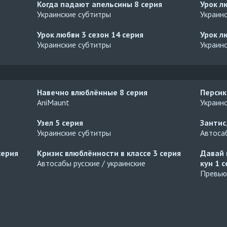
Когда падают апельсины
8 серия
Урок л
Украинские субтитры
Украин
Урок любви 3 сезон
14 серия
Урок л
Украинские субтитры
Украин
Навечно влюблённые
8 серия
Персик
AniMaunt
Украин
Узел
5 серия
Зантис
Украинские субтитры
Автосаб
серия
Кризис влюблённости в классе
3 серия
Давай 
Автосабы русские / украинские
кун
1 с
Превью