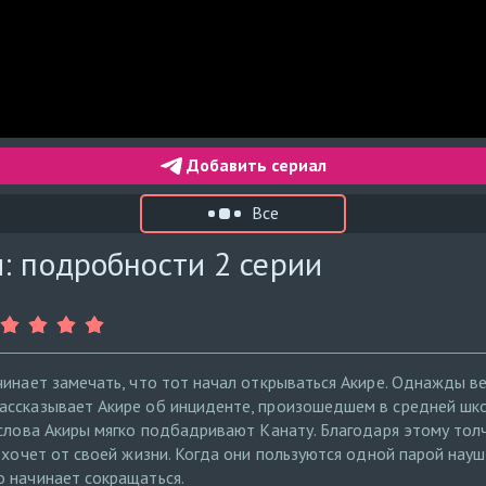
Добавить сериал
Все
: подробности 2 серии
чинает замечать, что тот начал открываться Акире. Однажды в
ассказывает Акире об инциденте, произошедшем в средней шко
 слова Акиры мягко подбадривают Канату. Благодаря этому тол
е хочет от своей жизни. Когда они пользуются одной парой нау
 начинает сокращаться.