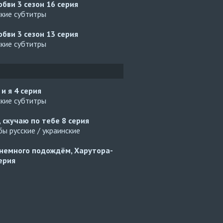
юбви 3 сезон
16 серия
ские субтитры
юбви 3 сезон
13 серия
ские субтитры
 и я
4 серия
ские субтитры
, скучаю по тебе
8 серия
ы русские / украинские
немного подождём, Харутора-
ерия