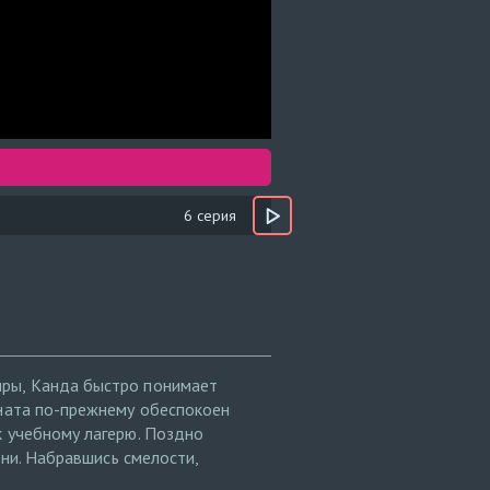
6 серия
иры, Канда быстро понимает
аната по-прежнему обеспокоен
к учебному лагерю. Поздно
дни. Набравшись смелости,