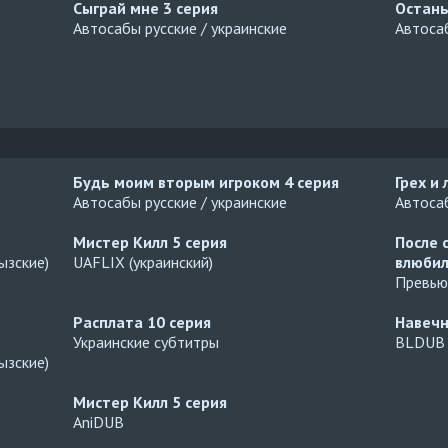
Сыграй мне
3 серия
Остань
Автосабы русские / украинские
Автосаб
Будь моим вторым игроком
4 серия
Грех и
Автосабы русские / украинские
Автосаб
Мистер Килл
5 серия
После 
ызские)
UAFLIX (украинский)
влюбил
Превью
Расплата
10 серия
Навеч
Украинские субтитры
BLDUB
ызские)
Мистер Килл
5 серия
AniDUB