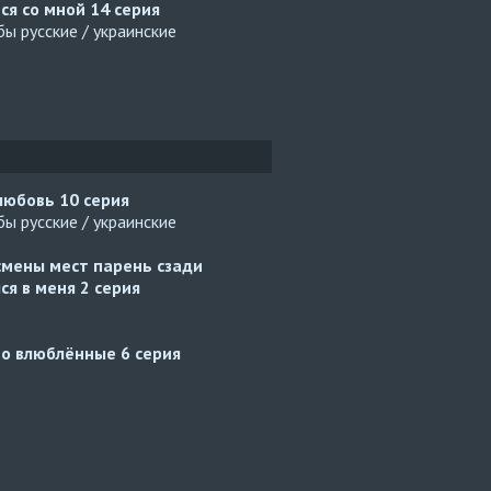
ся со мной
14 серия
ы русские / украинские
 любовь
10 серия
ы русские / украинские
смены мест парень сзади
ся в меня
2 серия
но влюблённые
6 серия