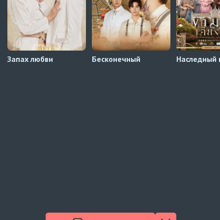
Запах любви
Бесконечный
Наследный 