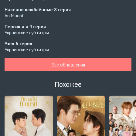
Навечно влюблённые
8 серия
AniMaunt
Персик и я
4 серия
Украинские субтитры
Узел
6 серия
Украинские субтитры
Узел
5 серия
Все обновления
Украинские субтитры
Зантис, скучаю по тебе
8 серия
Похожее
Автосабы русские / украинские
Кризис влюблённости в классе
4 серия
Превью
Кризис влюблённости в классе
3 серия
Автосабы русские / украинские
Давай немного подождём, Харутора-кун
1 серия
Превью