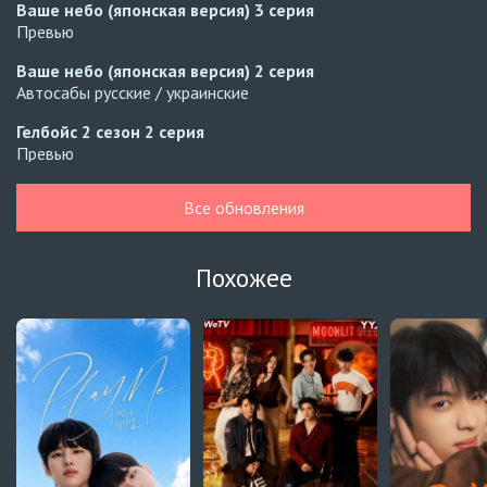
Ваше небо (японская версия)
3 серия
Превью
Ваше небо (японская версия)
2 серия
Автосабы русские / украинские
Гелбойс 2 сезон
2 серия
Превью
Гелбойс 2 сезон
1 серия
Все обновления
Автосабы русские / украинские
Огонь
6 серия
Похожее
Превью
Огонь
5 серия
Автосабы русские / украинские
Край горизонта
9 серия
Превью
Край горизонта
8 серия
Автосабы русские / украинские