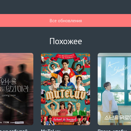
Все обновления
Похожее
а не забывай
MuTeLuv
Плечо, чтобы