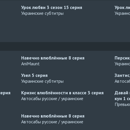
Урок любви 3 сезон
15 серия
Урок л
Украинские субтитры
Украин
Навечно влюблённые
8 серия
Персик
AniMaunt
Украин
Узел
5 серия
Зантис
Украинские субтитры
Автосаб
серия
Кризис влюблённости в классе
3 серия
Давай 
Автосабы русские / украинские
кун
1 с
Превью
Навечно влюблённые
8 серия
Автосабы русские / украинские