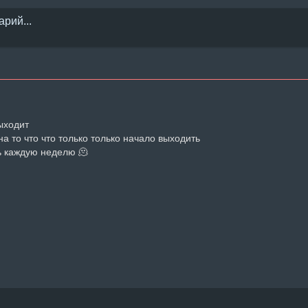
ыходит

а то что что только только начало выходить

ь каждую неделю 🫠