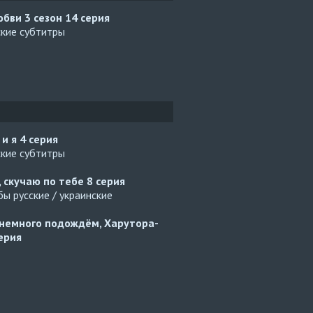
юбви 3 сезон
14 серия
ские субтитры
 и я
4 серия
ские субтитры
, скучаю по тебе
8 серия
ы русские / украинские
немного подождём, Харутора-
ерия