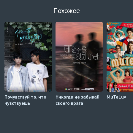
Автосабы (русские/украинские/кыргызские)
Похожее
Расплата
10 серия
Украинские субтитры
Навечно влюблённые
6 серия
BLDUB
Навечно влюблённые
5 серия
BLDUB
Мистер Килл
5 серия
AniDUB
Почувствуй то, что
Никогда не забывай
MuTeLuv
чувствуешь
своего врага