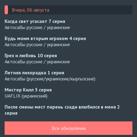
Вчера, 06 августа
Когда свет угасает
7 серия
Автосабы русские / украинские
Будь моим вторым игроком
4 серия
Автосабы русские / украинские
Грех и любовь
10 серия
Автосабы русские / украинские
Летняя лихорадка
1 серия
Автосабы (русские/украинские/кыргызские)
Мистер Килл
5 серия
UAFLIX (украинский)
После смены мест парень сзади влюбился в меня
2
серия
Превью
Все обновления
После смены мест парень сзади влюбился в меня
1
серия