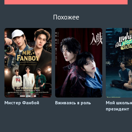
Зантис, скучаю по тебе
8 серия
Похожее
Автосабы русские / украинские
Кризис влюблённости в классе
4 серия
Превью
Кризис влюблённости в классе
3 серия
Автосабы русские / украинские
Давай немного подождём, Харутора-кун
1 серия
Превью
Мистер Фанбой
Вживаясь в роль
Мой школь
президент