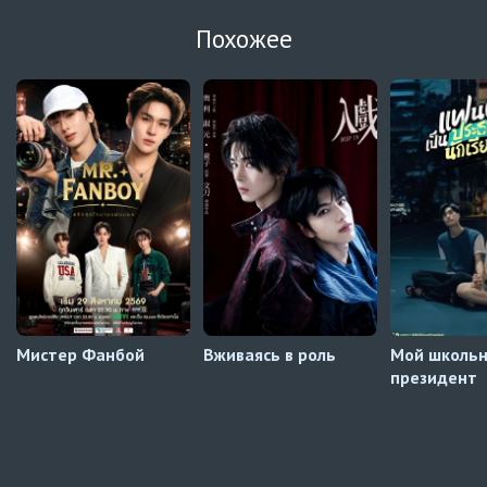
Огонь
6 серия
Похожее
Превью
Огонь
5 серия
Автосабы русские / украинские
Край горизонта
9 серия
Превью
Край горизонта
8 серия
Автосабы русские / украинские
Мистер Фанбой
Вживаясь в роль
Мой школь
президент