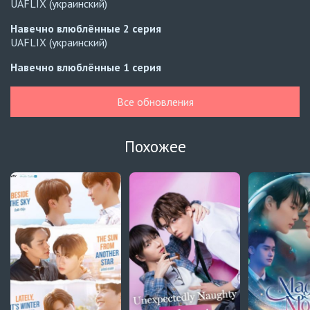
UAFLIX (украинский)
Навечно влюблённые
2 серия
UAFLIX (украинский)
Навечно влюблённые
1 серия
UAFLIX (украинский)
Все обновления
Навечно влюблённые
7 серия
Русские субтитры
Похожее
Навечно влюблённые
7 серия
Автосабы (украинский)
Зантис, скучаю по тебе
8 серия
Превью
Зантис, скучаю по тебе
7 серия
Автосабы русские / украинские