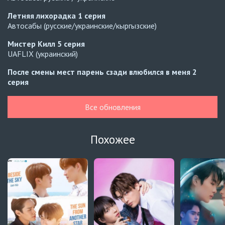
Летняя лихорадка
1 серия
Автосабы (русские/украинские/кыргызские)
Мистер Килл
5 серия
UAFLIX (украинский)
После смены мест парень сзади влюбился в меня
2
серия
Превью
Все обновления
После смены мест парень сзади влюбился в меня
1
серия
Автосабы (русские/украинские/кыргызские)
Похожее
Расплата
10 серия
Украинские субтитры
Навечно влюблённые
6 серия
BLDUB
Навечно влюблённые
5 серия
BLDUB