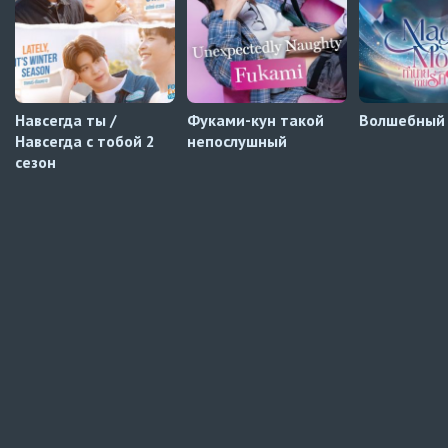
Мистер Килл
5 серия
AniDUB
Навсегда ты /
Фуками-кун такой
Волшебный
Навсегда с тобой 2
непослушный
сезон