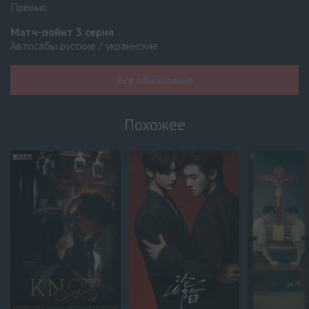
Превью
Матч-пойнт
3 серия
Автосабы русские / украинские
Твой третий
1 серия
Все обновления
Pus'ki Production
Летние облака пробуждают любовь и бури
6 серия
Похожее
Превью
Летние облака пробуждают любовь и бури
5 серия
Оригинал
Не проси Пи Джейна
6 серия
Украинские субтитры
Не проси Пи Джейна
5 серия
Украинские субтитры