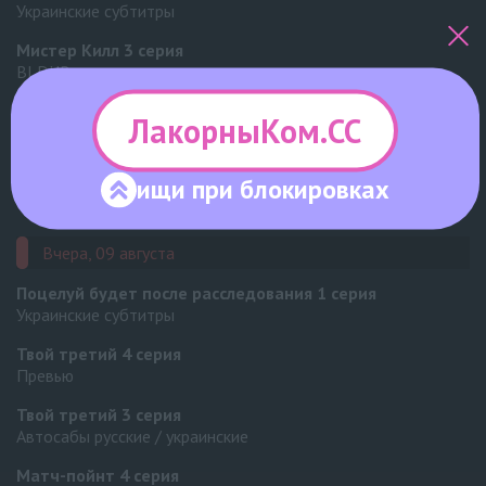
Украинские субтитры
Мистер Килл
3 серия
BLDUB
Мистер Килл
2 серия
ЛакорныКом.СС
BLDUB
Мистер Килл
1 серия
ищи при
блокировках
BLDUB
Вчера, 09 августа
Поцелуй будет после расследования
1 серия
Украинские субтитры
Твой третий
4 серия
Превью
Твой третий
3 серия
Автосабы русские / украинские
Матч-пойнт
4 серия