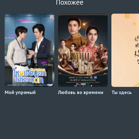
Похожее
Автосабы русские / украинские
Давай немного подождём, Харутора-кун
1 серия
Превью
Навечно влюблённые
9 серия
Превью
Навечно влюблённые
8 серия
Автосабы русские / украинские
Мой упрямый
Любовь во времени
Ты здесь