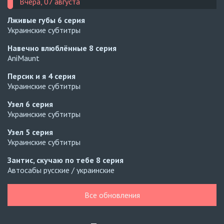
Вчера, 07 августа
Лживые губы
6 серия
Украинские субтитры
Навечно влюблённые
8 серия
AniMaunt
Персик и я
4 серия
Украинские субтитры
Узел
6 серия
Украинские субтитры
Узел
5 серия
Украинские субтитры
Зантис, скучаю по тебе
8 серия
Автосабы русские / украинские
Кризис влюблённости в классе
4 серия
Все обновления
Превью
Кризис влюблённости в классе
3 серия