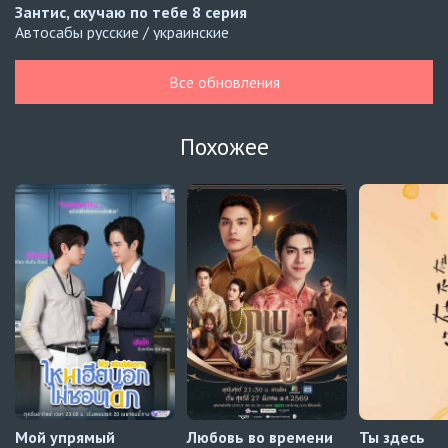
Зантис, скучаю по тебе
8 серия
Автосабы русские / украинские
Кризис влюблённости в классе
4 серия
Все обновления
Превью
Кризис влюблённости в классе
3 серия
Похожее
Автосабы русские / украинские
Давай немного подождём, Харутора-кун
1 серия
Превью
Навечно влюблённые
9 серия
Превью
Навечно влюблённые
8 серия
Автосабы русские / украинские
Мой упрямый
Любовь во времени
Ты здесь