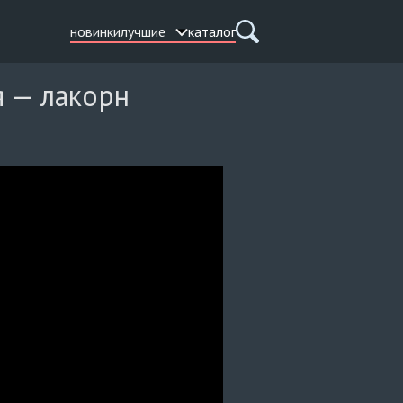
новинки
лучшие
каталог
я — лакорн