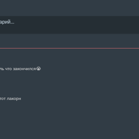
ь что закончился😭
тот лакорн