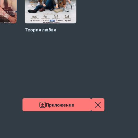
Теория любви
Любовь невзначай
Приложение