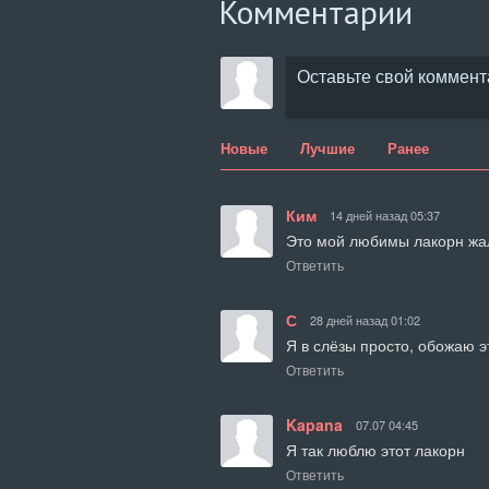
Комментарии
Новые
Лучшие
Ранее
Ким
14 дней назад 05:37
Это мой любимы лакорн жал
Ответить
С
28 дней назад 01:02
Я в слёзы просто, обожаю э
Ответить
Kapana
07.07 04:45
Я так люблю этот лакорн
Ответить