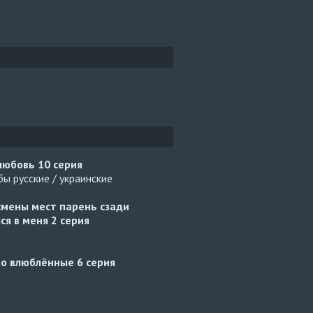
 любовь
10 серия
ы русские / украинские
смены мест парень сзади
ся в меня
2 серия
но влюблённые
6 серия