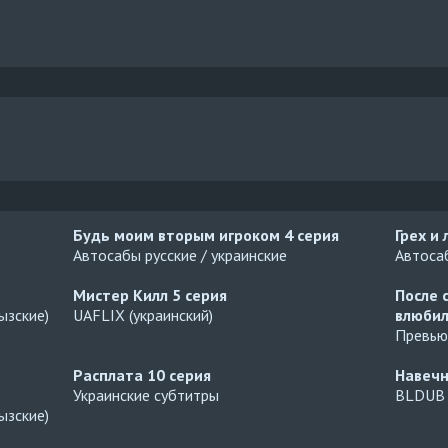
Будь моим вторым игроком
4 серия
Грех и
Автосабы русские / украинские
Автосаб
Мистер Килл
5 серия
После 
ызские)
UAFLIX (украинский)
влюбил
Превью
Расплата
10 серия
Навеч
Украинские субтитры
BLDUB
ызские)