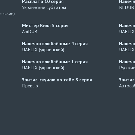
Расплата
10 серия
Навеч
Украинские субтитры
BLDUB
ызские)
Мистер Килл
5 серия
Навеч
AniDUB
UAFLIX 
Навечно влюблённые
4 серия
Навеч
UAFLIX (украинский)
UAFLIX 
Навечно влюблённые
1 серия
Навеч
UAFLIX (украинский)
Русски
Зантис, скучаю по тебе
8 серия
Зантис
Превью
Автосаб