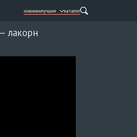
новинки
лучшие
каталог
 — лакорн