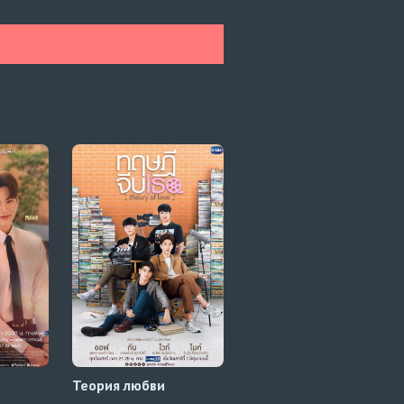
Теория любви
Любовь невзначай