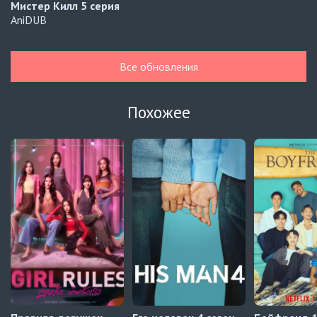
Мистер Килл
5 серия
AniDUB
Навечно влюблённые
6 серия
UAFLIX (украинский)
Все обновления
Навечно влюблённые
5 серия
UAFLIX (украинский)
Похожее
Навечно влюблённые
4 серия
UAFLIX (украинский)
Навечно влюблённые
3 серия
UAFLIX (украинский)
Навечно влюблённые
2 серия
UAFLIX (украинский)