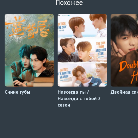
Похожее
Навечно влюблённые
7 серия
Автосабы (украинский)
Зантис, скучаю по тебе
8 серия
Превью
Зантис, скучаю по тебе
7 серия
Автосабы русские / украинские
Синие губы
Навсегда ты /
Двойная сп
Навсегда с тобой 2
сезон