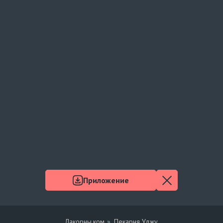
Приложение
Лакорны.ком
Пекарня Уджу