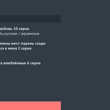
 любовь
10 серия
ы русские / украинские
смены мест парень сзади
ся в меня
2 серия
но влюблённые
6 серия