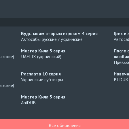
Будь моим вторым игроком
4 серия
Грех и
Автосабы русские / украинские
Автосаб
Мистер Килл
5 серия
После 
ызские)
UAFLIX (украинский)
влюбил
Превью
Расплата
10 серия
Навеч
Украинские субтитры
BLDUB
ызские)
Мистер Килл
5 серия
AniDUB
Все обновления