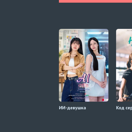
ИИ-девушка
Код се