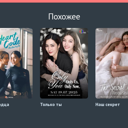
Похожее
рдца
Только ты
Наш секрет