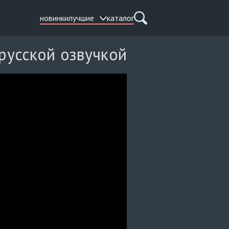
новинки
лучшие
каталог
 русской озвучкой