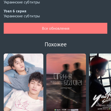
Украинские субтитры
Узел
6 серия
Украинские субтитры
Узел
5 серия
Все обновления
Украинские субтитры
Зантис, скучаю по тебе
8 серия
Похожее
Автосабы русские / украинские
Кризис влюблённости в классе
4 серия
Превью
Кризис влюблённости в классе
3 серия
Автосабы русские / украинские
Давай немного подождём, Харутора-кун
1 серия
Превью