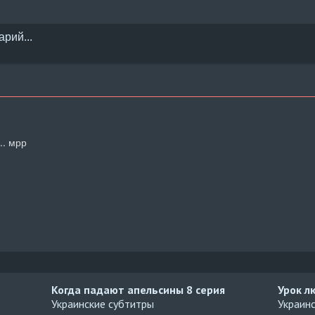
.. мрр
Когда падают апельсины
8 серия
Урок л
Украинские субтитры
Украин