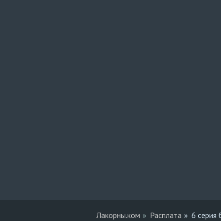
Лакорны.ком
Расплата
6 серия