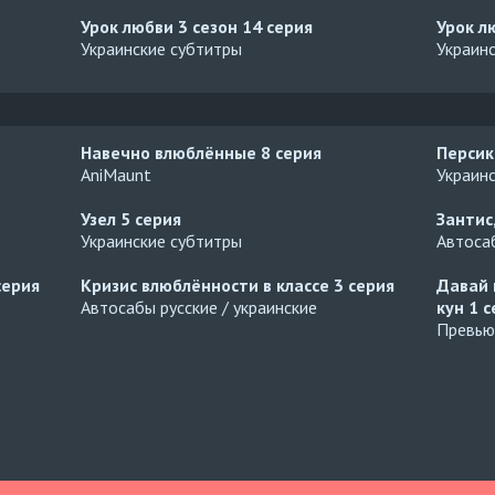
Урок любви 3 сезон
14 серия
Урок л
Украинские субтитры
Украин
Навечно влюблённые
8 серия
Персик
AniMaunt
Украин
Узел
5 серия
Зантис
Украинские субтитры
Автосаб
серия
Кризис влюблённости в классе
3 серия
Давай 
Автосабы русские / украинские
кун
1 с
Превью