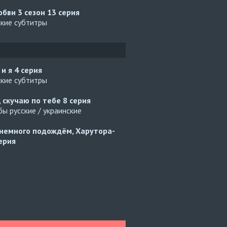
юбви 3 сезон
13 серия
ские субтитры
 и я
4 серия
ские субтитры
, скучаю по тебе
8 серия
ы русские / украинские
немного подождём, Харутора-
ерия