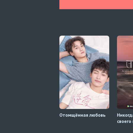
Отомщённая любовь
Никогд
своего