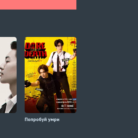
Попробуй умри
Я и Ти