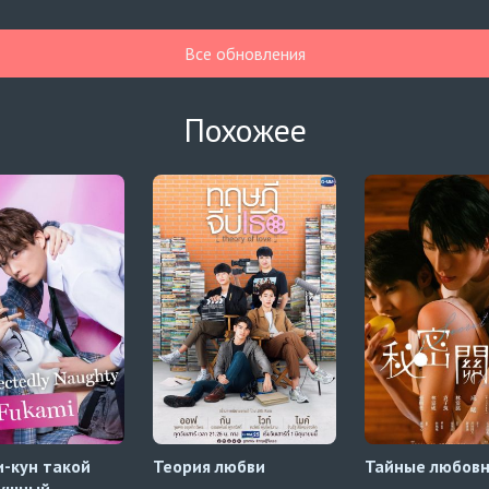
Все обновления
Похожее
-кун такой
Теория любви
Тайные любов
лушный