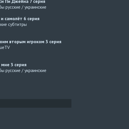
си Пи Джейна
7 серия
ы русские / украинские
 и самолёт
6 серия
ские субтитры
оим вторым игроком
3 серия
gueTV
й мне
3 серия
ы русские / украинские