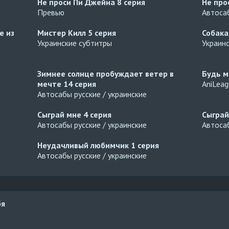
Не проси Пи Джейна
8 серия
Не про
Превью
Автосаб
е из
Мистер Килл
5 серия
Собака
Украинские субтитры
Украин
Зимнее солнце пробуждает ветер в
Будь м
мечте
14 серия
AniLea
Автосабы русские / украинские
Сыграй мне
4 серия
Сыгра
Автосабы русские / украинские
Автосаб
Неудачливый любимчик
1 серия
Автосабы русские / украинские
бя