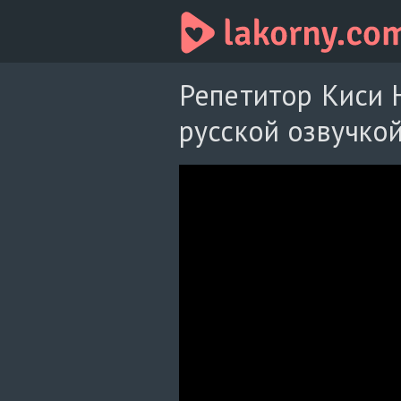
Репетитор Киси Н
русской озвучко