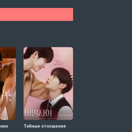
ники
Тайные отношения
История Тарна и
Тайпа 1 сезон