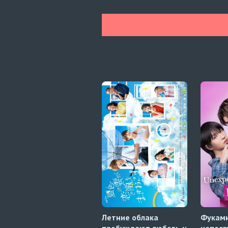
Летние облака
Фуками
пробуждают любовь и
непос