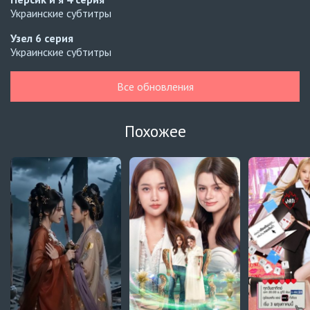
Украинские субтитры
Узел
6 серия
Украинские субтитры
Узел
5 серия
Все обновления
Украинские субтитры
Зантис, скучаю по тебе
8 серия
Похожее
Автосабы русские / украинские
Кризис влюблённости в классе
4 серия
Превью
Кризис влюблённости в классе
3 серия
Автосабы русские / украинские
Давай немного подождём, Харутора-кун
1 серия
Превью