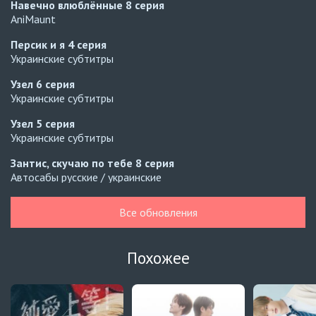
Навечно влюблённые
8 серия
AniMaunt
Персик и я
4 серия
Украинские субтитры
Узел
6 серия
Украинские субтитры
Узел
5 серия
Украинские субтитры
Зантис, скучаю по тебе
8 серия
Автосабы русские / украинские
Кризис влюблённости в классе
4 серия
Все обновления
Превью
Кризис влюблённости в классе
3 серия
Похожее
Автосабы русские / украинские
Давай немного подождём, Харутора-кун
1 серия
Превью