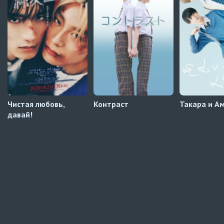
Навечно влюблённые
9 серия
Превью
Навечно влюблённые
8 серия
Автосабы русские / украинские
Чистая любовь,
Контраст
Такара и А
давай!