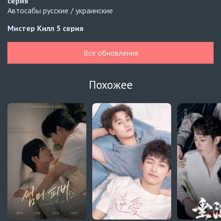
серия
Автосабы русские / украинские
Мистер Килл
5 серия
Украинские субтитры
Все обновления
Собака и самолёт
6 серия
Украинские субтитры
Похожее
Собака и самолёт
5 серия
Украинские субтитры
Зимнее солнце пробуждает ветер в мечте
14 серия
Автосабы русские / украинские
Будь моим вторым игроком
3 серия
AniLeagueTV