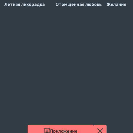
Летняя лихорадка
Отомщённая любовь
Желание
Приложение