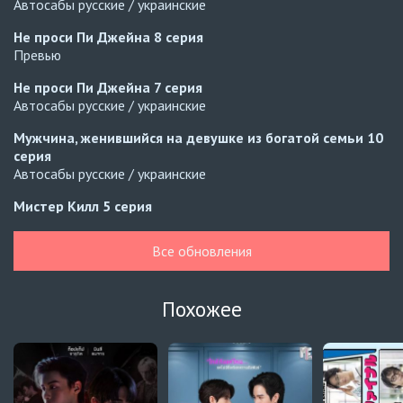
Автосабы русские / украинские
Не проси Пи Джейна
8 серия
Превью
Не проси Пи Джейна
7 серия
Автосабы русские / украинские
Мужчина, женившийся на девушке из богатой семьи
10
серия
Автосабы русские / украинские
Мистер Килл
5 серия
Украинские субтитры
Все обновления
Собака и самолёт
6 серия
Украинские субтитры
Похожее
Собака и самолёт
5 серия
Украинские субтитры
Зимнее солнце пробуждает ветер в мечте
14 серия
Автосабы русские / украинские