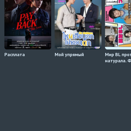
Будь моим вторым игроком
3 серия
AniLeagueTV
Расплата
Мой упрямый
Мир BL про
натурала. 