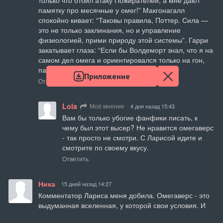
только что отбил атаку Пожирателей, а мне дают 
памятку про месячные у омег!” Макгонагалл 
спокойно кивает: “Таковы правила, Поттер. Сила — 
это не только заклинания, но и управление 
физиологией, прими природу этой системы”. Гарри 
закатывает глаза: “Если бы Волдеморт знал, что я на 
самом дел омега и ориентировался только на гон, 
палочка бы применялась иначе”.
Приложение
Ответить
Lola
Моё мнение
4 дня назад 15:43
Вам бы только убогие фанфики писать, к 
чему был этот высер? Не нравится омегаверс 
- так просто не смотри. С Ларисой идите и 
смотрите по своему вкусу.
Ответить
Ника
15 дней назад 14:27
Комментатор Лариса меня добила. Омегаверс - это 
выдуманная вселенная, у которой свои условия. И 
понятное дело, что сюжеты будут крутиться вокруг 