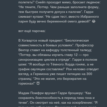
полететь!” Снейп проходит мимо, бросает ледяное: 
“Не тяните, Поттер. Чем раньше заполните форму, 
тем быстрее получите допуск к палочке”. Гарри 
сжимает кулаки: “Не сдам тест, вместо Избранного 
парня буду вечно беременной омего девкой!” 😂

вот ещё парочка:

В Хогвартсе новый предмет: “Биологическая 
совместимость в боевых условиях”. Профессор 
Вектор ставит на кафедру толстенный талмуд: 
“Поттер, вы обязаны изучить главу 12 — про 
синхронизацию циклов в отряде”. Гарри в полном 
шоке: “Я вообще-то Тёмного Лорда гоняю, а не 
график овуляции составляю!” Рон неловко отводит 
взгляд, а Гермиона уже пишет петицию на 300 
страниц: “Это не магия, это бюрократия на 
гормонах!” 😈 

Мадам Помфри вручает Гарри брошюру: “Как 
сохранять боеспособность в период пика гона и 
течки”. Он смотрит на неё, как на оскорбление: “Я 