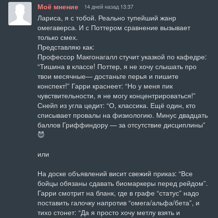
Моё мнение
14 дней назад 13:37
Лариса, я с тобой. Реально тупейший жанр 
омегаверса. И с Поттером сравнение вызывает 
только смех. 

Представляю как: 

Профессор Макгонагалл стучит указкой по кафедре: 
“Тишина в классе! Поттер, я не хочу слышать про 
твои месячные— достаньте перья и пишите 
конспект!” Гарри краснеет: “Но у меня пик 
чувствительности, я не могу концентрироваться!” 
Снейп из угла цедит: “О, классика. Ещё один, кто 
списывает провалы на физиологию. Минус двадцать 
баллов Гриффиндору — за отсутствие дисциплины” 
😈

или 

На доске объявлений висит свежий приказ: “Все 
бойцы обязаны сдавать биомаркеры перед рейдом”. 
Гарри смотрит на бланк, где в графе “статус” надо 
поставить галочку напротив “омега/альфа/бета”, и 
тихо стонет: “Да я просто хочу метлу взять и 