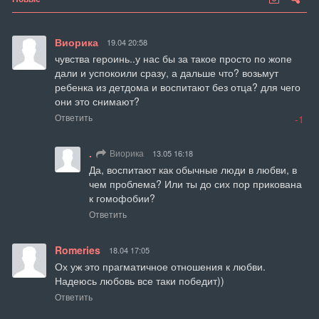
Виорика
19.04 20:58
чувства героинь..у нас бы за такое просто по жопе 
дали и успокоили сразу, а дальше что? возьмут 
ребенка из детдома и воспитают без отца? для чего 
они это снимают?
Ответить
-1
.
Виорика
13.05 16:18
Да, воспитают как обычные люди в любви, в 
чем проблема? Или ты до сих пор прикована 
к гомофобии?
Ответить
Romeries
18.04 17:05
Ох уж это прагматичное отношения к любви. 
Надеюсь любовь все таки победит))
Ответить