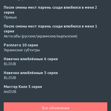
После смены мест парень сзади влюбился в меня
2
серия
Превью
После смены мест парень сзади влюбился в меня
1
серия
Автосабы (русские/украинские/кыргызские)
Расплата
10 серия
Украинские субтитры
Навечно влюблённые
6 серия
BLDUB
Навечно влюблённые
5 серия
BLDUB
Мистер Килл
5 серия
AniDUB
Навечно влюблённые
6 серия
UAFLIX (украинский)
Все обновления