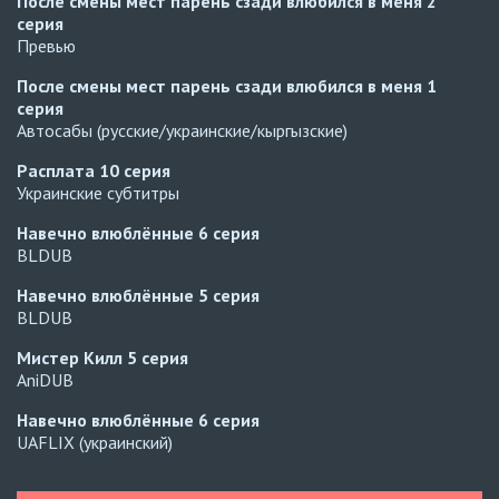
После смены мест парень сзади влюбился в меня
2
серия
Превью
После смены мест парень сзади влюбился в меня
1
серия
Автосабы (русские/украинские/кыргызские)
Расплата
10 серия
Украинские субтитры
Навечно влюблённые
6 серия
BLDUB
Навечно влюблённые
5 серия
BLDUB
Мистер Килл
5 серия
AniDUB
Навечно влюблённые
6 серия
UAFLIX (украинский)
Навечно влюблённые
5 серия