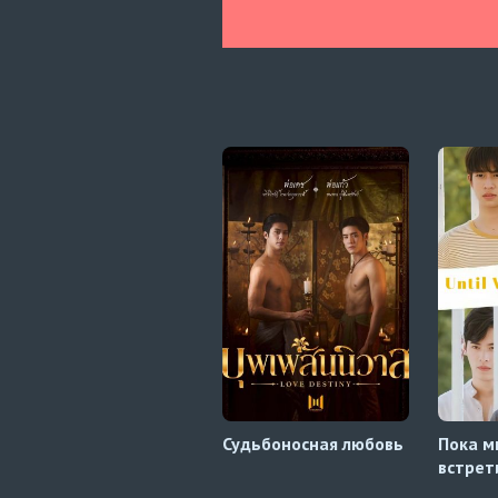
Судьбоносная любовь
Пока м
встрет