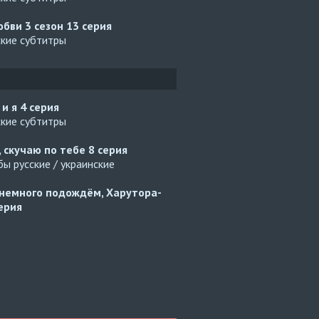
юбви 3 сезон
13 серия
ские субтитры
 и я
4 серия
ские субтитры
, скучаю по тебе
8 серия
ы русские / украинские
немного подождём, Харутора-
ерия