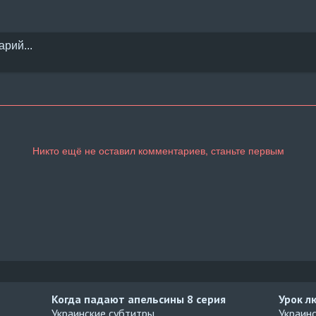
Когда падают апельсины
8 серия
Урок л
Украинские субтитры
Украин