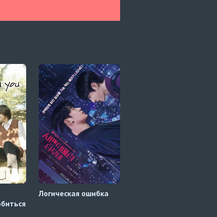
Логическая ошибка
История Тарна и
юбиться
Тайпа 1 сезон