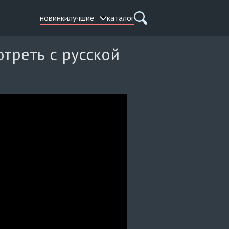
новинки
лучшие
каталог
отреть с русской