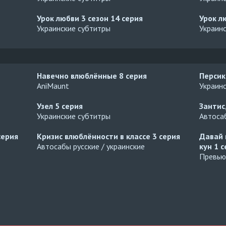
Урок любви 3 сезон
14 серия
Урок л
Украинские субтитры
Украин
Навечно влюблённые
8 серия
Персик
AniMaunt
Украин
Узел
5 серия
Зантис
Украинские субтитры
Автосаб
серия
Кризис влюблённости в классе
3 серия
Давай 
Автосабы русские / украинские
кун
1 с
Превью