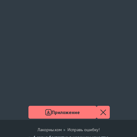
Приложение
Лакорны.ком
Исправь ошибку!