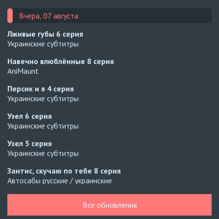
Вчера, 07 августа
Лживые губы
6 серия
Украинские субтитры
Навечно влюблённые
8 серия
AniMaunt
Персик и я
4 серия
Украинские субтитры
Узел
6 серия
Украинские субтитры
Узел
5 серия
Украинские субтитры
Зантис, скучаю по тебе
8 серия
Автосабы русские / украинские
Кризис влюблённости в классе
4 серия
Все обновления
Превью