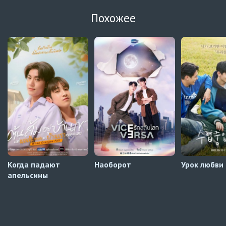
Кризис влюблённости в классе
3 серия
Похожее
Автосабы русские / украинские
Давай немного подождём, Харутора-кун
1 серия
Превью
Навечно влюблённые
9 серия
Превью
Навечно влюблённые
8 серия
Автосабы русские / украинские
Когда падают
Наоборот
Урок любви
апельсины