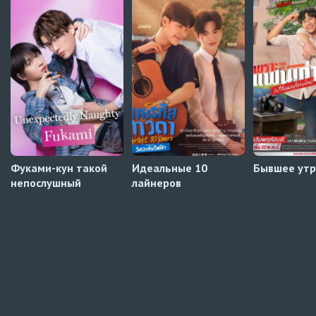
Автосабы русские / украинские
Край горизонта
9 серия
Превью
Край горизонта
8 серия
Автосабы русские / украинские
Фуками-кун такой
Идеальные 10
Бывшее ут
непослушный
лайнеров