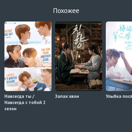
UAFLIX (украинский)
Похожее
Навечно влюблённые
1 серия
UAFLIX (украинский)
Навечно влюблённые
7 серия
Русские субтитры
Навечно влюблённые
7 серия
Автосабы (украинский)
Навсегда ты /
Запах хвои
Улыбка посл
Навсегда с тобой 2
сезон