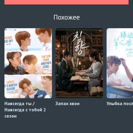
Урок любви 3 сезон
13 серия
Похожее
Украинские субтитры
Вчера, 07 августа
Лживые губы
6 серия
Украинские субтитры
Навечно влюблённые
8 серия
AniMaunt
Навсегда ты /
Запах хвои
Улыбка посл
Навсегда с тобой 2
сезон