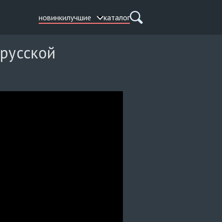
новинки
лучшие
каталог
 русской