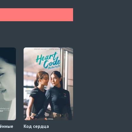
лённые
Код сердца
Игровой парк