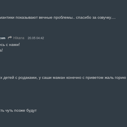
омантики показывают вечные проблемы.. спасибо за озвучку....
Hikana
20.05 04:42
.com
сь с нами!

а!
х детей с родаками, у саши маман конечно с приветом жаль горию 
ть чуть позже будут