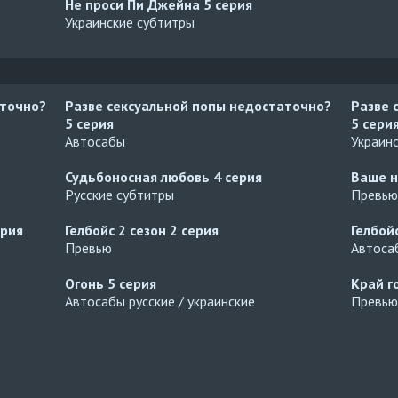
Не проси Пи Джейна
5 серия
Украинские субтитры
аточно?
Разве сексуальной попы недостаточно?
Разве 
5 серия
5 сери
Автосабы
Украин
Судьбоносная любовь
4 серия
Ваше н
Русские субтитры
Превью
ерия
Гелбойс 2 сезон
2 серия
Гелбой
Превью
Автосаб
Огонь
5 серия
Край г
Автосабы русские / украинские
Превью