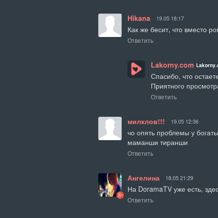
Hikana
19.05 18:17
Как же бесит, что вместо р
Ответить
Lakorny.com
Lakorny
Спасибо, что остаете
Приятного просмотр
Ответить
милклов!!!
19.05 12:36
чо опять проблемы у богаты
маманши тиранши
Ответить
Ангелина
18.05 21:29
На DoramaTV уже есть, здес
Ответить