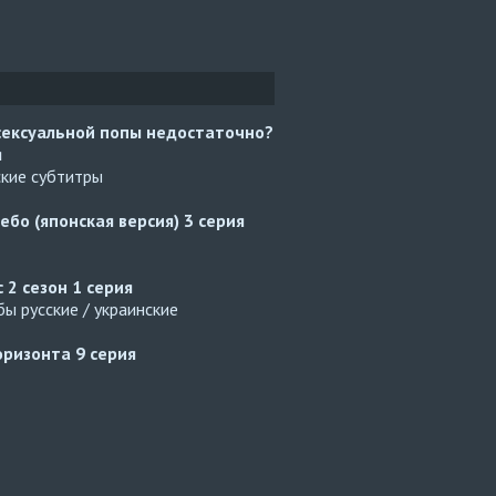
сексуальной попы недостаточно?
я
ские субтитры
ебо (японская версия)
3 серия
с 2 сезон
1 серия
ы русские / украинские
оризонта
9 серия